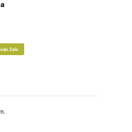
óa
hoặc Zalo
ẩm.