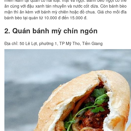
miền Nam tại quán có hai loại: mặt và ngọt. Bánh bèo ngọt có thể
ăn cùng với đậu xanh tán nhuyễn và nước cốt dừa. Còn bánh bèo
mặn thì ăn kèm với bánh mỳ chiên hoặc đồ chua. Giá cho mỗi đĩa
bánh bèo tại quán từ 10.000 đ đến 15.000 đ.
2. Quán bánh mỳ chín ngón
Địa chỉ: 50 Lê Lợi, phường 1, TP Mỹ Tho, Tiền Giang