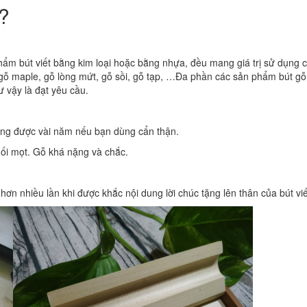
g?
ẩm bút viết bằng kim loại hoặc bằng nhựa, đều mang giá trị sử dụng c
gỗ maple, gỗ lòng mứt, gỗ sồi, gỗ tạp, …Đa phần các sản phẩm bút gỗ
 vậy là đạt yêu cầu.
dụng được vài năm nếu bạn dùng cẩn thận.
 mối mọt. Gỗ khá nặng và chắc.
ơn nhiều lần khi được khắc nội dung lời chúc tặng lên thân của bút viế