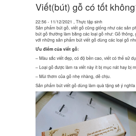
Viết(bút) gỗ có tốt khôn
22:56 - 11/12/2021 , Thực tập sinh
Sản phẩm bút gỗ, viết gỗ cũng giống như các sản ph
bút gỗ thường làm bằng các loại gỗ như: Gỗ thông, 
với những sản phẩm bút viết gỗ dùng các loại gỗ như
Ưu điểm của viết gỗ:
– Màu sắc viết đẹp, có độ bền cao, viết có thể sử 
– Loại gỗ được làm ra viết này ít bị mục nát hay bị
– Mùi thơm của gỗ nhẹ nhàng, dễ chịu.
Sản phẩm bút viết gỗ dùng làm quà tặng sẽ ý nghĩa h