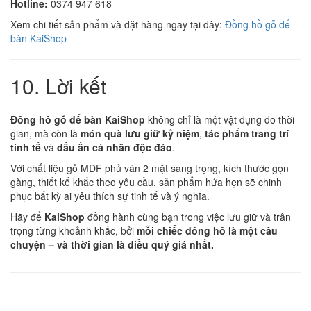
Hotline:
0374 947 618
Xem chi tiết sản phẩm và đặt hàng ngay tại đây:
Đồng hồ gỗ để
bàn KaiShop
10. Lời kết
Đồng hồ gỗ để bàn KaiShop
không chỉ là một vật dụng đo thời
gian, mà còn là
món quà lưu giữ kỷ niệm
,
tác phẩm trang trí
tinh tế
và
dấu ấn cá nhân độc đáo
.
Với chất liệu gỗ MDF phủ vân 2 mặt sang trọng, kích thước gọn
gàng, thiết kế khắc theo yêu cầu, sản phẩm hứa hẹn sẽ chinh
phục bất kỳ ai yêu thích sự tinh tế và ý nghĩa.
Hãy để
KaiShop
đồng hành cùng bạn trong việc lưu giữ và trân
trọng từng khoảnh khắc, bởi
mỗi chiếc đồng hồ là một câu
chuyện – và thời gian là điều quý giá nhất.